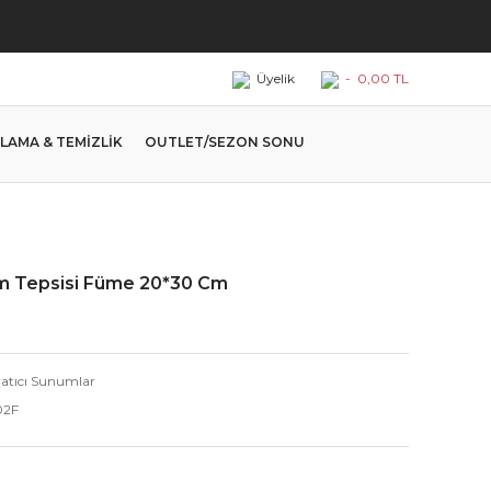
Üyelik
-
0,00 TL
LAMA & TEMİZLİK
OUTLET/SEZON SONU
m Tepsisi Füme 20*30 Cm
ratıcı Sunumlar
02F