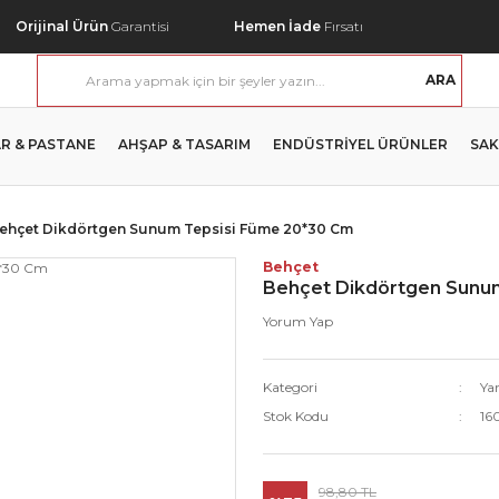
Orijinal Ürün
Garantisi
Hemen İade
Fırsatı
ARA
R & PASTANE
AHŞAP & TASARIM
ENDÜSTRİYEL ÜRÜNLER
SAK
ehçet Dikdörtgen Sunum Tepsisi Füme 20*30 Cm
Behçet
Behçet Dikdörtgen Sunu
Yorum Yap
Kategori
Ya
Stok Kodu
16
98,80 TL