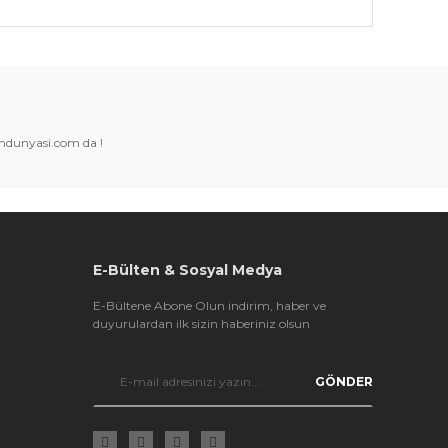
k tarafımıza iletebilirsiniz.
amdunyasi.com da !
E-Bülten & Sosyal Medya
E-Bültene Abone Olun indirim, haber ve
duyurulardan ilk sizin haberiniz olsun
GÖNDER