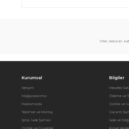
Bu ürünün fiyat bilgisi, resim, ürün açıklamalarında 
Görüş ve önerileriniz için teşekkür ederiz.
Ürün resmi kalitesiz, bozuk veya görüntülenemiyor.
Ürün açıklamasında eksik bilgiler bulunuyor.
Otel, restoran, k
Ürün bilgilerinde hatalar bulunuyor.
Ürün fiyatı diğer sitelerden daha pahalı.
Bu ürüne benzer farklı alternatifler olmalı.
Kurumsal
Bilgiler
İletişim
Mesafeli Sat
Mağazalarımız
Ödeme ve T
Hakkımızda
Gizlilik ve 
Teslimat ve Montaj
Garanti Şart
İptal, İade Şartları
İade ve Değ
Gizlilik ve Güvenlik
Kişisel Veri