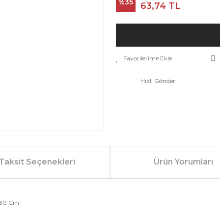
%35
63,74 TL
Hızlı Gönderi
Taksit Seçenekleri
Ürün Yorumları
*30 Cm