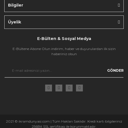
Bilgiler
Gönder
Üyelik
E-Bülten & Sosyal Medya
E-Bültene Abone Olun indirim, haber ve duyurulardan ilk sizin
haberiniz olsun
GÖNDER
2021 © ikramdunyasi.com | Tüm Hakları Saklıdır. Kredi kartı bilgileriniz
256Bit SSL sertifikası ile korunmaktadır.