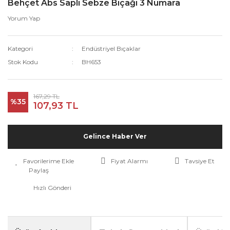
Behçet Abs Saplı Sebze Bıçağı 3 Numara
Yorum Yap
Kategori
Endüstriyel Bıçaklar
Stok Kodu
BH653
167,29 TL
%35
107,93 TL
Gelince Haber Ver
Fiyat Alarmı
Tavsiye Et
Paylaş
Hızlı Gönderi