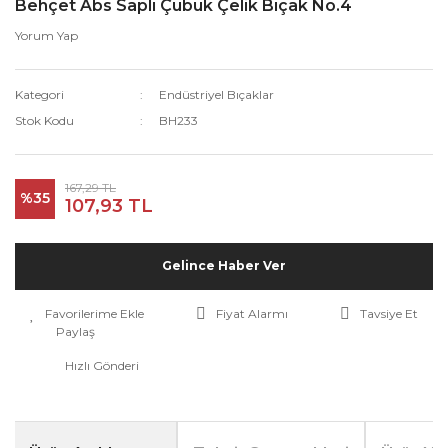
Behçet Abs Saplı Çubuk Çelik Bıçak No.4
Yorum Yap
Kategori
Endüstriyel Bıçaklar
Stok Kodu
BH233
167,29 TL
%35
107,93 TL
Gelince Haber Ver
Fiyat Alarmı
Tavsiye Et
Paylaş
Hızlı Gönderi