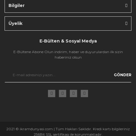
Bilgiler
Gönder
Üyelik
E-Bülten & Sosyal Medya
E-Bültene Abone Olun indirim, haber ve duyurulardan ilk sizin
haberiniz olsun
GÖNDER
2021 © ikramdunyasi.com | Tüm Hakları Saklıdır. Kredi kartı bilgileriniz
256Bit SSL sertifikası ile korunmaktadır.