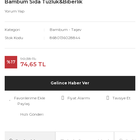
Bambum Sida Tuzluk&Biberlik
Yorum Yap
Kategori
Bambum - Taşev
Stok Kodu
8680136028844
90,38 TL
%17
74,65 TL
Gelince Haber Ver
Fiyat Alarmı
Tavsiye Et
Paylaş
Hızlı Gönderi