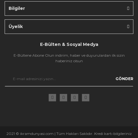
Bilgiler
Gönder
Üyelik
E-Bülten & Sosyal Medya
E-Bültene Abone Olun indirim, haber ve duyurulardan ilk sizin
haberiniz olsun
GÖNDER
2021 © ikramdunyasi.com | Tüm Hakları Saklıdır. Kredi kartı bilgileriniz