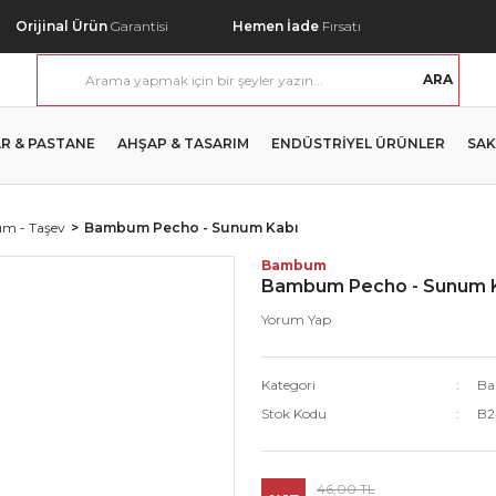
Orijinal Ürün
Garantisi
Hemen İade
Fırsatı
ARA
R & PASTANE
AHŞAP & TASARIM
ENDÜSTRİYEL ÜRÜNLER
SAK
m - Taşev
Bambum Pecho - Sunum Kabı
Bambum
Bambum Pecho - Sunum 
Yorum Yap
Kategori
Ba
Stok Kodu
B2
46,00 TL