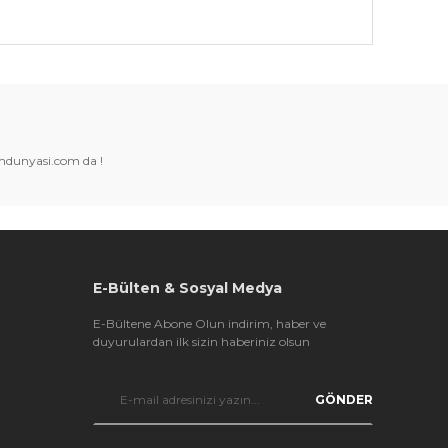
k tarafımıza iletebilirsiniz.
amdunyasi.com da !
E-Bülten & Sosyal Medya
E-Bültene Abone Olun indirim, haber ve
duyurulardan ilk sizin haberiniz olsun
GÖNDER