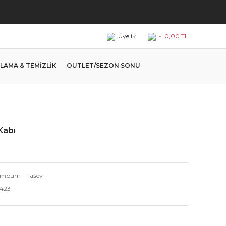
Üyelik
-
0,00 TL
LAMA & TEMİZLİK
OUTLET/SEZON SONU
Kabı
mbum - Taşev
423