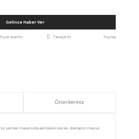
Gelince Haber Ver
Fiyat Alarmı
Tavsiye Et
Paylaş
Önerileriniz
eniz yemek masanızda ekmeklik olarak, dilerseniz meyve