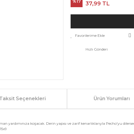
%17
37,99 TL
Hızlı Gönderi
Taksit Seçenekleri
Ürün Yorumları
yardımınıza koşacak. Derin yapısı ve zarif kenarlıklarıyla Pecho'yu dilers
15x9