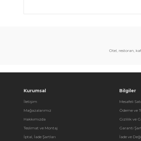
Bu ürünün fiyat bilgisi, resim, ürün açıklamalarında 
Görüş ve önerileriniz için teşekkür ederiz.
Ürün resmi kalitesiz, bozuk veya görüntülenemiyor.
Ürün açıklamasında eksik bilgiler bulunuyor.
Otel, restoran, k
Ürün bilgilerinde hatalar bulunuyor.
Ürün fiyatı diğer sitelerden daha pahalı.
Bu ürüne benzer farklı alternatifler olmalı.
Kurumsal
Bilgiler
İletişim
Mesafeli Sat
Mağazalarımız
Ödeme ve T
Hakkımızda
Gizlilik ve 
Teslimat ve Montaj
Garanti Şart
İptal, İade Şartları
İade ve Değ