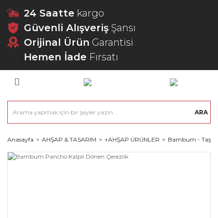
24 Saatte
kargo
Güvenli Alışveriş
Şansı
Orijinal Ürün
Garantisi
Hemen İade
Fırsatı
ARA
Anasayfa
AHŞAP & TASARIM
+AHŞAP ÜRÜNLER
Bambum - Taşev