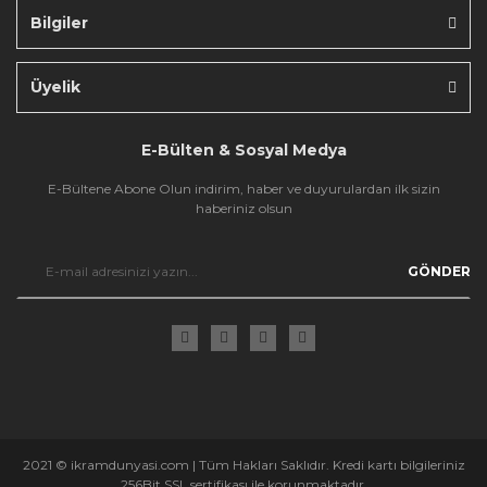
Bilgiler
Gönder
Üyelik
E-Bülten & Sosyal Medya
E-Bültene Abone Olun indirim, haber ve duyurulardan ilk sizin
haberiniz olsun
GÖNDER
2021 © ikramdunyasi.com | Tüm Hakları Saklıdır. Kredi kartı bilgileriniz
256Bit SSL sertifikası ile korunmaktadır.