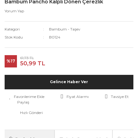
Bambum Pancho Kalpli Dönen Çerezlik
Yorum Yap
Kategori
Bambum - Taşev
Stok Kodu
B0124
61,73 TL
%17
50,99 TL
Gelince Haber Ver
Fiyat Alarmı
Tavsiye Et
Paylaş
Hızlı Gönderi