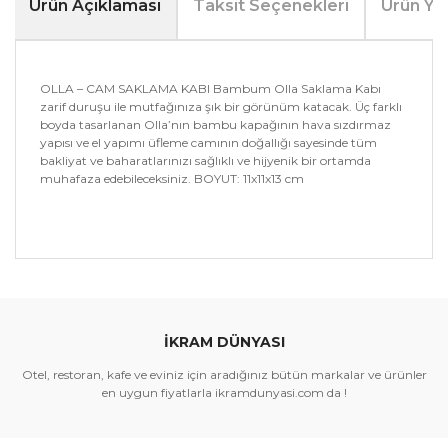
Ürün Açıklaması
Taksit Seçenekleri
Ürün Yo
OLLA – CAM SAKLAMA KABI Bambum Olla Saklama Kabı
zarif duruşu ile mutfağınıza şık bir görünüm katacak. Üç farklı
boyda tasarlanan Olla’nın bambu kapağının hava sızdırmaz
yapısı ve el yapımı üfleme camının doğallığı sayesinde tüm
bakliyat ve baharatlarınızı sağlıklı ve hijyenik bir ortamda
muhafaza edebileceksiniz. BOYUT: 11x11x13 cm
Bu ürünün fiyat bilgisi, resim, ürün açıklamalarında ve
diğer konularda yetersiz gördüğünüz noktaları öneri
Bu ürüne ilk yorumu siz yapın!
formunu kullanarak tarafımıza iletebilirsiniz.
Görüş ve önerileriniz için teşekkür ederiz.
İKRAM DÜNYASI
Yorum Yaz
Ürün resmi kalitesiz, bozuk veya görüntülenemiyor.
Otel, restoran, kafe ve eviniz için aradığınız bütün markalar ve ürünler
Ürün açıklamasında eksik bilgiler bulunuyor.
en uygun fiyatlarla ikramdunyasi.com da !
Ürün bilgilerinde hatalar bulunuyor.