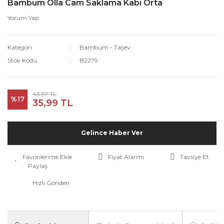
Bambum Olla Cam Saklama Kabı Orta
Yorum Yap
Kategori
Bambum - Taşev
Stok Kodu
B2279
43,57 TL
%17
35,99 TL
Gelince Haber Ver
Fiyat Alarmı
Tavsiye Et
Paylaş
Hızlı Gönderi