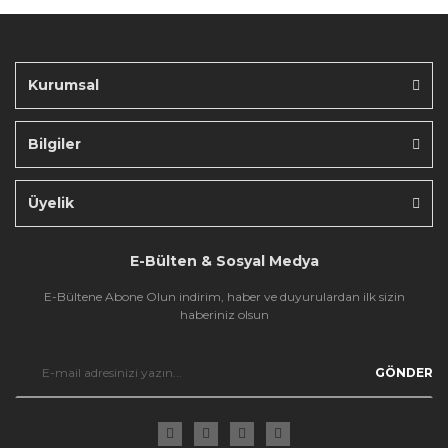
Ürün fiyatı diğer sitelerden daha pahalı.
Bu ürüne benzer farklı alternatifler olmalı.
Kurumsal
Bilgiler
Gönder
Üyelik
E-Bülten & Sosyal Medya
E-Bültene Abone Olun indirim, haber ve duyurulardan ilk sizin
haberiniz olsun
GÖNDER