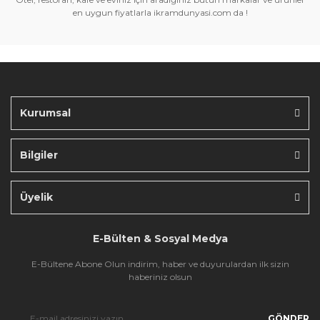
Ürün açıklamasında eksik bilgiler bulunuyor.
en uygun fiyatlarla ikramdunyasi.com da !
Ürün bilgilerinde hatalar bulunuyor.
Ürün fiyatı diğer sitelerden daha pahalı.
Bu ürüne benzer farklı alternatifler olmalı.
Kurumsal
Bilgiler
Gönder
Üyelik
E-Bülten & Sosyal Medya
E-Bültene Abone Olun indirim, haber ve duyurulardan ilk sizin
haberiniz olsun
GÖNDER