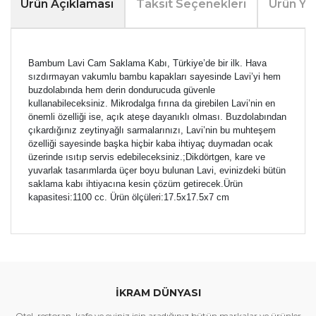
Ürün Açıklaması
Taksit Seçenekleri
Ürün Yo
Bambum Lavi Cam Saklama Kabı, Türkiye’de bir ilk. Hava 
sızdırmayan vakumlu bambu kapakları sayesinde Lavi’yi hem 
buzdolabında hem derin dondurucuda güvenle 
kullanabileceksiniz. Mikrodalga fırına da girebilen Lavi’nin en 
önemli özelliği ise, açık ateşe dayanıklı olması. Buzdolabından 
çıkardığınız zeytinyağlı sarmalarınızı, Lavi’nin bu muhteşem 
özelliği sayesinde başka hiçbir kaba ihtiyaç duymadan ocak 
üzerinde ısıtıp servis edebileceksiniz.;Dikdörtgen, kare ve 
yuvarlak tasarımlarda üçer boyu bulunan Lavi, evinizdeki bütün 
saklama kabı ihtiyacına kesin çözüm getirecek.Ürün 
kapasitesi:1100 cc. Ürün ölçüleri:17.5x17.5x7 cm
Bu ürünün fiyat bilgisi, resim, ürün açıklamalarında ve
diğer konularda yetersiz gördüğünüz noktaları öneri
Bu ürüne ilk yorumu siz yapın!
formunu kullanarak tarafımıza iletebilirsiniz.
Görüş ve önerileriniz için teşekkür ederiz.
İKRAM DÜNYASI
Yorum Yaz
Ürün resmi kalitesiz, bozuk veya görüntülenemiyor.
Otel, restoran, kafe ve eviniz için aradığınız bütün markalar ve ürünler