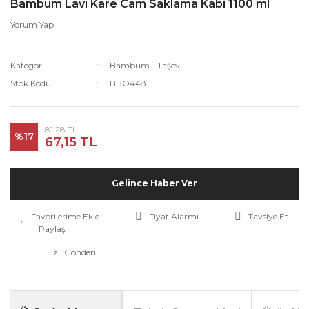
Bambum Lavi Kare Cam Saklama Kabi 1100 ml
Yorum Yap
Kategori
Bambum - Taşev
Stok Kodu
BBO448
81,28 TL
%17
67,15 TL
Gelince Haber Ver
Fiyat Alarmı
Tavsiye Et
Paylaş
Hızlı Gönderi