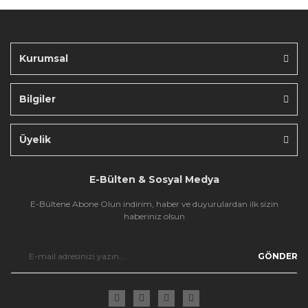
Ürün fiyatı diğer sitelerden daha pahalı.
Bu ürüne benzer farklı alternatifler olmalı.
Kurumsal
Bilgiler
Gönder
Üyelik
E-Bülten & Sosyal Medya
E-Bültene Abone Olun indirim, haber ve duyurulardan ilk sizin
haberiniz olsun
GÖNDER