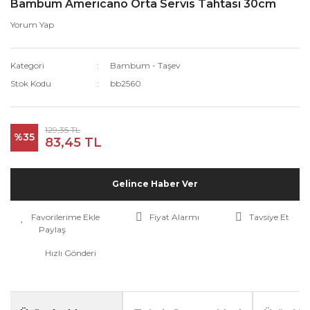
Bambum Americano Orta Servis Tahtası 30cm
Yorum Yap
Kategori
Bambum - Taşev
Stok Kodu
bb2560
129,35 TL
%35
83,45 TL
Gelince Haber Ver
Fiyat Alarmı
Tavsiye Et
Paylaş
Hızlı Gönderi