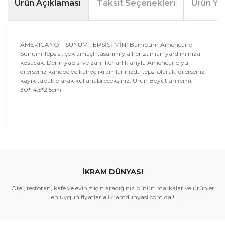
Ürün Açıklaması
Taksit Seçenekleri
Ürün Yo
AMERICANO – SUNUM TEPSİSİ MİNİ Bambum Americano
Sunum Tepsisi, çok amaçlı tasarımıyla her zaman yardımınıza
koşacak. Derin yapısı ve zarif kenarlıklarıyla Americano’yu
dilerseniz kanepe ve kahve ikramlarınızda tepsi olarak, dilerseniz
kayık tabak olarak kullanabileceksiniz. Ürün Boyutları (cm):
30*14,5*2,5cm
Bu ürünün fiyat bilgisi, resim, ürün açıklamalarında ve
diğer konularda yetersiz gördüğünüz noktaları öneri
Bu ürüne ilk yorumu siz yapın!
formunu kullanarak tarafımıza iletebilirsiniz.
Görüş ve önerileriniz için teşekkür ederiz.
İKRAM DÜNYASI
Yorum Yaz
Ürün resmi kalitesiz, bozuk veya görüntülenemiyor.
Otel, restoran, kafe ve eviniz için aradığınız bütün markalar ve ürünler
Ürün açıklamasında eksik bilgiler bulunuyor.
en uygun fiyatlarla ikramdunyasi.com da !
Ürün bilgilerinde hatalar bulunuyor.