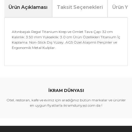
Ürün Açıklaması
Taksit Seçenekleri
Ürün Yo
Altınbaşak Regal Titanium Krep ve Omlet Tava Çap: 32 cm
Kalınlık: 3.50 mm Yükseklik: 3.0 cm Ürün Özellikleri Titanium İç
Kaplama. Non-Stick Dış Yüzey. AG5 Özel Alaşımlı Perçinler ve
Ergonomik Metal Kulplar.
Bu ürünün fiyat bilgisi, resim, ürün açıklamalarında ve
diğer konularda yetersiz gördüğünüz noktaları öneri
Bu ürüne ilk yorumu siz yapın!
formunu kullanarak tarafımıza iletebilirsiniz.
Görüş ve önerileriniz için teşekkür ederiz.
İKRAM DÜNYASI
Yorum Yaz
Ürün resmi kalitesiz, bozuk veya görüntülenemiyor.
Otel, restoran, kafe ve eviniz için aradığınız bütün markalar ve ürünler
Ürün açıklamasında eksik bilgiler bulunuyor.
en uygun fiyatlarla ikramdunyasi.com da !
Ürün bilgilerinde hatalar bulunuyor.
Ürün fiyatı diğer sitelerden daha pahalı.
Bu ürüne benzer farklı alternatifler olmalı.