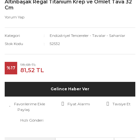
Altınbaşak Regal Titanium Krep ve Omlet Tava 32
Cm
Yorum Yap
Kategori
Endüstriyel Tencereler - Tavalar - Sahanlar
Stok Kodu
52532
98,68 TL
%17
81,52 TL
Gelince Haber Ver
Fiyat Alarmı
Tavsiye Et
Paylaş
Hızlı Gönderi