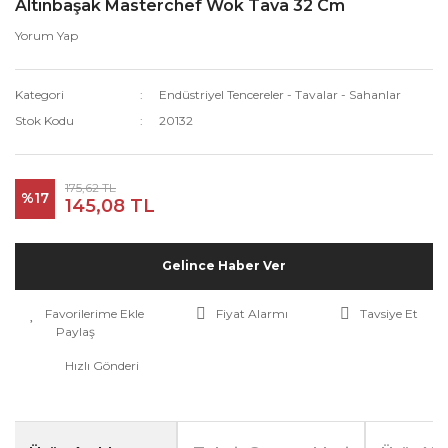
Altınbaşak Masterchef Wok Tava 32 Cm
Yorum Yap
Kategori
Endüstriyel Tencereler - Tavalar - Sahanlar
Stok Kodu
20132
175,62 TL
%17
145,08 TL
Gelince Haber Ver
Fiyat Alarmı
Tavsiye Et
Paylaş
Hızlı Gönderi