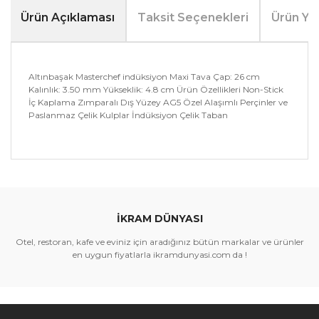
Ürün Açıklaması
Taksit Seçenekleri
Ürün Yo
Altınbaşak Masterchef indüksiyon Maxi Tava Çap: 26 cm
Kalınlık: 3.50 mm Yükseklik: 4.8 cm Ürün Özellikleri Non-Stick
İç Kaplama Zımparalı Dış Yüzey AG5 Özel Alaşımlı Perçinler ve
Paslanmaz Çelik Kulplar İndüksiyon Çelik Taban
Bu ürünün fiyat bilgisi, resim, ürün açıklamalarında ve
diğer konularda yetersiz gördüğünüz noktaları öneri
Bu ürüne ilk yorumu siz yapın!
formunu kullanarak tarafımıza iletebilirsiniz.
Görüş ve önerileriniz için teşekkür ederiz.
İKRAM DÜNYASI
Yorum Yaz
Ürün resmi kalitesiz, bozuk veya görüntülenemiyor.
Otel, restoran, kafe ve eviniz için aradığınız bütün markalar ve ürünler
Ürün açıklamasında eksik bilgiler bulunuyor.
en uygun fiyatlarla ikramdunyasi.com da !
Ürün bilgilerinde hatalar bulunuyor.
Ürün fiyatı diğer sitelerden daha pahalı.
Bu ürüne benzer farklı alternatifler olmalı.