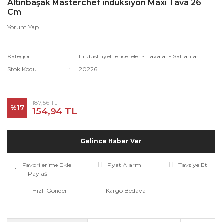
Altınbaşak Masterchef indüksiyon Maxi Tava 26
Cm
Yorum Yap
Kategori
Endüstriyel Tencereler - Tavalar - Sahanlar
Stok Kodu
20226
187,56 TL
%17
154,94 TL
Gelince Haber Ver
Fiyat Alarmı
Tavsiye Et
Paylaş
Hızlı Gönderi
Kargo Bedava