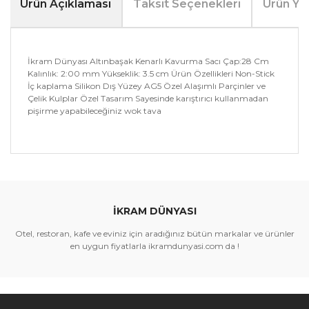
Ürün Açıklaması
Taksit Seçenekleri
Ürün Yo
İkram Dünyası Altınbaşak Kenarlı Kavurma Sacı Çap:28 Cm
Kalınlık: 2:00 mm Yükseklik: 3.5 cm Ürün Özellikleri Non-Stick
İç kaplama Silikon Dış Yüzey AG5 Özel Alaşımlı Parçinler ve
Çelik Kulplar Özel Tasarım Sayesinde karıştırıcı kullanmadan
pişirme yapabileceğiniz wok tava
Bu ürünün fiyat bilgisi, resim, ürün açıklamalarında ve
diğer konularda yetersiz gördüğünüz noktaları öneri
Bu ürüne ilk yorumu siz yapın!
formunu kullanarak tarafımıza iletebilirsiniz.
Görüş ve önerileriniz için teşekkür ederiz.
İKRAM DÜNYASI
Yorum Yaz
Ürün resmi kalitesiz, bozuk veya görüntülenemiyor.
Otel, restoran, kafe ve eviniz için aradığınız bütün markalar ve ürünler
Ürün açıklamasında eksik bilgiler bulunuyor.
en uygun fiyatlarla ikramdunyasi.com da !
Ürün bilgilerinde hatalar bulunuyor.
Ürün fiyatı diğer sitelerden daha pahalı.
Bu ürüne benzer farklı alternatifler olmalı.