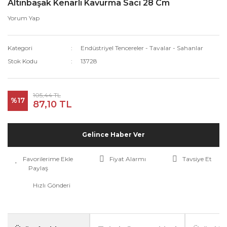
Altınbaşak Kenarlı Kavurma Sacı 28 Cm
Yorum Yap
Kategori
Endüstriyel Tencereler - Tavalar - Sahanlar
Stok Kodu
13728
105,44 TL
%17
87,10 TL
Gelince Haber Ver
Fiyat Alarmı
Tavsiye Et
Paylaş
Hızlı Gönderi