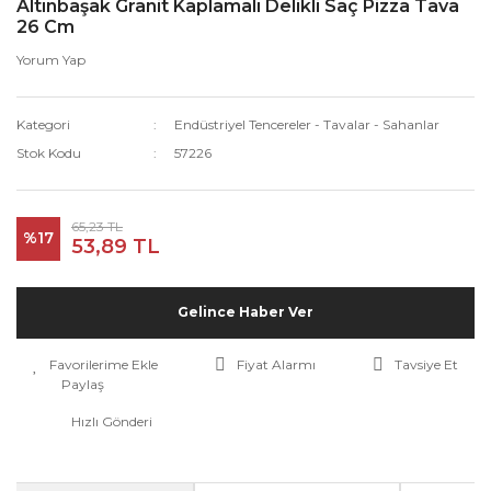
Altınbaşak Granit Kaplamalı Delikli Saç Pizza Tava
26 Cm
Yorum Yap
Kategori
Endüstriyel Tencereler - Tavalar - Sahanlar
Stok Kodu
57226
65,23 TL
%17
53,89 TL
Gelince Haber Ver
Fiyat Alarmı
Tavsiye Et
Paylaş
Hızlı Gönderi