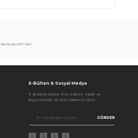
k tarafımıza iletebilirsiniz.
amdunyasi.com da !
E-Bülten & Sosyal Medya
E-Bültene Abone Olun indirim, haber ve
duyurulardan ilk sizin haberiniz olsun
GÖNDER