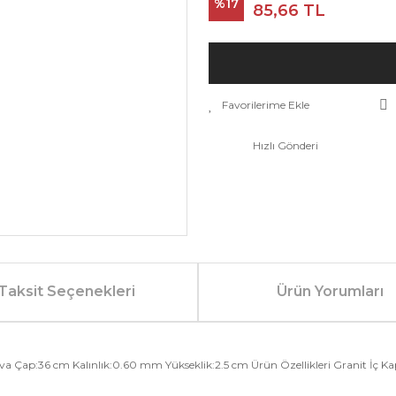
%17
85,66 TL
Hızlı Gönderi
Taksit Seçenekleri
Ürün Yorumları
va Çap:36 cm Kalınlık:0.60 mm Yükseklik:2.5 cm Ürün Özellikleri Granit İç 