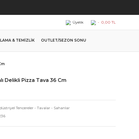
Üyelik
-
0,00 TL
LAMA & TEMİZLİK
OUTLET/SEZON SONU
 Cm
lı Delikli Pizza Tava 36 Cm
üstriyel Tencereler - Tavalar - Sahanlar
236