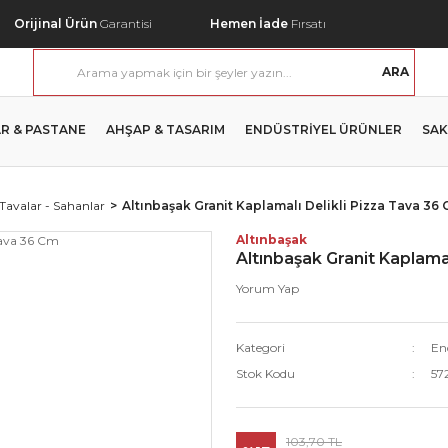
Orijinal Ürün
Garantisi
Hemen İade
Fırsatı
ARA
R & PASTANE
AHŞAP & TASARIM
ENDÜSTRİYEL ÜRÜNLER
SAK
 Tavalar - Sahanlar
Altınbaşak Granit Kaplamalı Delikli Pizza Tava 36
Altınbaşak
Altınbaşak Granit Kaplama
Yorum Yap
Kategori
End
Stok Kodu
57
103,70 TL