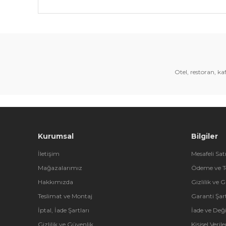
Bu ürünün fiyat bilgisi, resim, ürün açıklamalarında 
Görüş ve önerileriniz için teşekkür ederiz.
Ürün resmi kalitesiz, bozuk veya görüntülenemiyor.
Ürün açıklamasında eksik bilgiler bulunuyor.
Otel, restoran, k
Ürün bilgilerinde hatalar bulunuyor.
Ürün fiyatı diğer sitelerden daha pahalı.
Bu ürüne benzer farklı alternatifler olmalı.
Kurumsal
Bilgiler
İletişim
Mesafeli Sat
Mağazalarımız
Ödeme ve T
Hakkımızda
Gizlilik ve 
Teslimat ve Montaj
Garanti Şart
İptal, İade Şartları
İade ve Değ
Gizlilik ve Güvenlik
Kişisel Veri