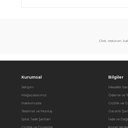
Bu ürünün fiyat bilgisi, resim, ürün açıklamalarında 
Görüş ve önerileriniz için teşekkür ederiz.
Ürün resmi kalitesiz, bozuk veya görüntülenemiyor.
Ürün açıklamasında eksik bilgiler bulunuyor.
Otel, restoran, k
Ürün bilgilerinde hatalar bulunuyor.
Ürün fiyatı diğer sitelerden daha pahalı.
Bu ürüne benzer farklı alternatifler olmalı.
Kurumsal
Bilgiler
İletişim
Mesafeli Sat
Mağazalarımız
Ödeme ve T
Hakkımızda
Gizlilik ve 
Teslimat ve Montaj
Garanti Şart
İptal, İade Şartları
İade ve Değ
Gizlilik ve Güvenlik
Kişisel Veri