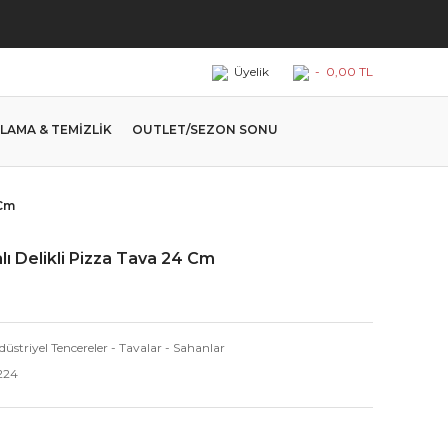
Üyelik
-
0,00 TL
LAMA & TEMİZLİK
OUTLET/SEZON SONU
 Cm
lı Delikli Pizza Tava 24 Cm
üstriyel Tencereler - Tavalar - Sahanlar
224