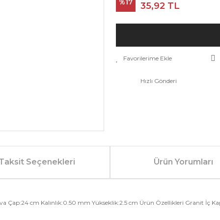
%17
35,92 TL
Hızlı Gönderi
Taksit Seçenekleri
Ürün Yorumları
va Çap:24 cm Kalınlık:0.50 mm Yükseklik:2.5 cm Ürün Özellikleri Granit İç 