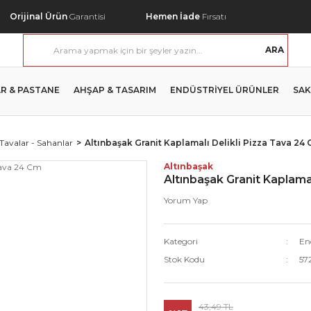
Orijinal Ürün
Garantisi
Hemen İade
Fırsatı
ARA
R & PASTANE
AHŞAP & TASARIM
ENDÜSTRİYEL ÜRÜNLER
SAK
 Tavalar - Sahanlar
Altınbaşak Granit Kaplamalı Delikli Pizza Tava 24
Altınbaşak
Altınbaşak Granit Kaplama
Yorum Yap
Kategori
End
Stok Kodu
57
43,49 TL