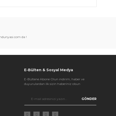
k tarafımıza iletebilirsiniz.
amdunyasi.com da !
E-Bülten & Sosyal Medya
E-Bültene Abone Olun indirim, haber ve
duyurulardan ilk sizin haberiniz olsun
GÖNDER