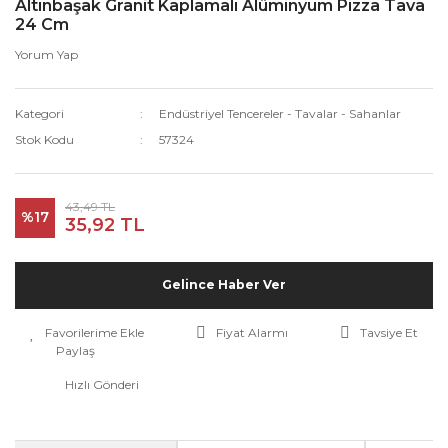
Altınbaşak Granit Kaplamalı Alüminyum Pizza Tava
24 Cm
Yorum Yap
Kategori
Endüstriyel Tencereler - Tavalar - Sahanlar
Stok Kodu
57324
43,49 TL
%17
35,92 TL
Gelince Haber Ver
Fiyat Alarmı
Tavsiye Et
Paylaş
Hızlı Gönderi