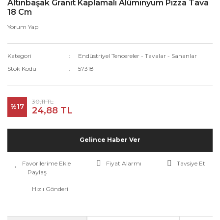
Altınbaşak Granit Kaplamalı Alüminyum Pizza Tava
18 Cm
Yorum Yap
Kategori
Endüstriyel Tencereler - Tavalar - Sahanlar
Stok Kodu
57318
30,11 TL
%17
24,88 TL
Gelince Haber Ver
Fiyat Alarmı
Tavsiye Et
Paylaş
Hızlı Gönderi