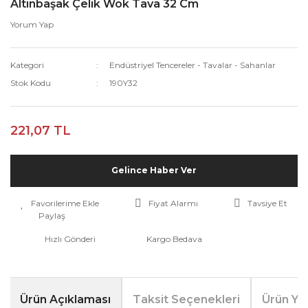
Altınbaşak Çelik Wok Tava 32 Cm
Yorum Yap
Kategori
Endüstriyel Tencereler - Tavalar - Sahanlar
Stok Kodu
190Y32
221,07 TL
Gelince Haber Ver
Fiyat Alarmı
Tavsiye Et
Paylaş
Hızlı Gönderi
Kargo Bedava
Ürün Açıklaması
Taksit Seçenekleri
Ürün Yo