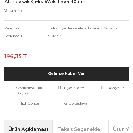
Altınbaşak Çelik Wok Tava 30 cm
Yorum Yap
Kategori
Endüstriyel Tencereler - Tavalar - Sahanlar
Stok Kodu
190M30
196,35 TL
Gelince Haber Ver
Fiyat Alarmı
Tavsiye Et
Paylaş
Hızlı Gönderi
Kargo Bedava
Ürün Açıklaması
Taksit Seçenekleri
Ürün Yo