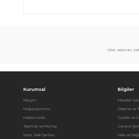
Bu ürünün fiyat bilgisi, resim, ürün açıklamalarında 
Görüş ve önerileriniz için teşekkür ederiz.
Ürün resmi kalitesiz, bozuk veya görüntülenemiyor.
Ürün açıklamasında eksik bilgiler bulunuyor.
Otel, restoran, k
Ürün bilgilerinde hatalar bulunuyor.
Ürün fiyatı diğer sitelerden daha pahalı.
Bu ürüne benzer farklı alternatifler olmalı.
Kurumsal
Bilgiler
İletişim
Mesafeli Sat
Mağazalarımız
Ödeme ve T
Hakkımızda
Gizlilik ve 
Teslimat ve Montaj
Garanti Şart
İptal, İade Şartları
İade ve Değ