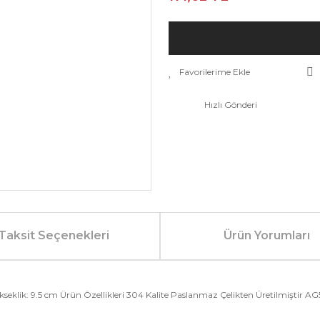
Hızlı Gönderi
Taksit Seçenekleri
Ürün Yorumları
klik: 9.5 cm Ürün Özellikleri 304 Kalite Paslanmaz Çelikten Üretilmiştir AG5 Ö