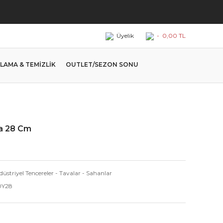
Üyelik
-
0,00 TL
LAMA & TEMİZLİK
OUTLET/SEZON SONU
va 28 Cm
üstriyel Tencereler - Tavalar - Sahanlar
0Y28