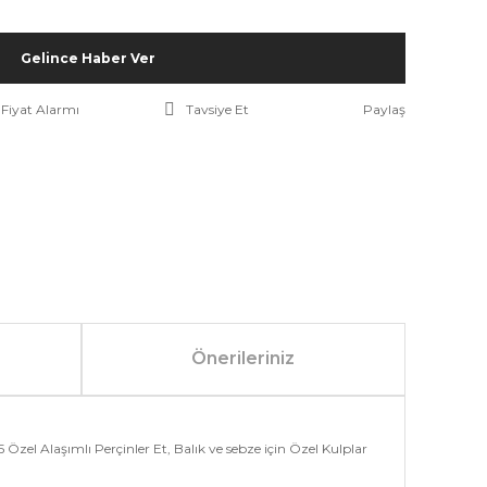
Gelince Haber Ver
Fiyat Alarmı
Tavsiye Et
Paylaş
Önerileriniz
zel Alaşımlı Perçinler Et, Balık ve sebze için Özel Kulplar