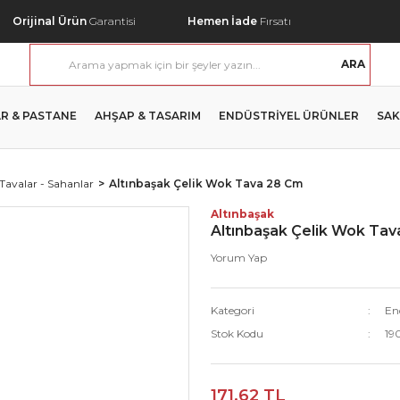
Orijinal Ürün
Garantisi
Hemen İade
Fırsatı
ARA
R & PASTANE
AHŞAP & TASARIM
ENDÜSTRİYEL ÜRÜNLER
SAK
 Tavalar - Sahanlar
Altınbaşak Çelik Wok Tava 28 Cm
Altınbaşak
Altınbaşak Çelik Wok Ta
Yorum Yap
Kategori
End
Stok Kodu
19
171,62 TL