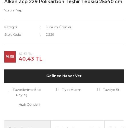
Alkan Zcp 229 Polikarbon Teşhir Tepsisi 25x40 cm
Yorum Yap
Kategori
Sunum Ürünleri
Stok Kodu
D229
62,67 TL
%35
40,43 TL
Gelince Haber Ver
Fiyat Alarmı
Tavsiye Et
Paylaş
Hızlı Gönderi