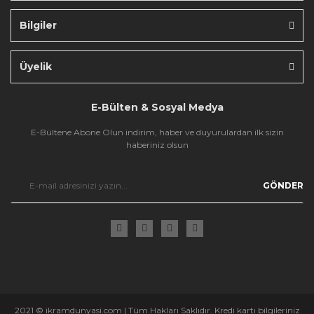
Bilgiler
Gönder
Üyelik
E-Bülten & Sosyal Medya
E-Bültene Abone Olun indirim, haber ve duyurulardan ilk sizin
haberiniz olsun
GÖNDER
2021 © ikramdunyasi.com | Tüm Hakları Saklıdır. Kredi kartı bilgileriniz