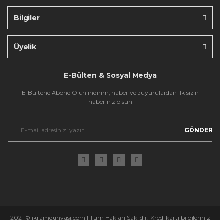
Bilgiler
Gönder
Üyelik
E-Bülten & Sosyal Medya
E-Bültene Abone Olun indirim, haber ve duyurulardan ilk sizin
haberiniz olsun
GÖNDER
2021 © ikramdunyasi.com | Tüm Hakları Saklıdır. Kredi kartı bilgileriniz