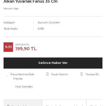
Alkan Yuvarlak Fanus 35 Cm
Yorum Yap
Kategori
Sunum Ürünleri
Stok Kodu
A165
309,84 TL
%35
199,90 TL
Gelince Haber Ver
Fiyat Alarmı
Tavsiye Et
Paylaş
Hızlı Gönderi