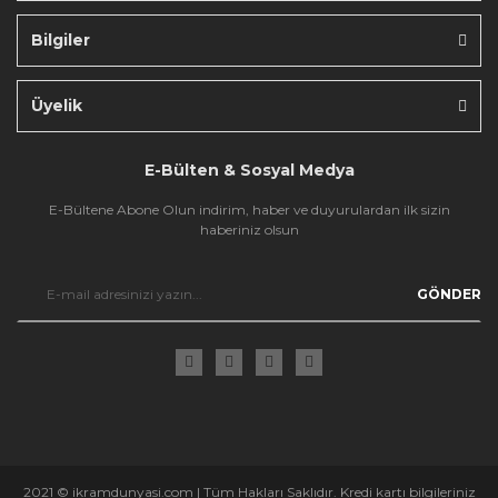
Bilgiler
Gönder
Üyelik
E-Bülten & Sosyal Medya
E-Bültene Abone Olun indirim, haber ve duyurulardan ilk sizin
haberiniz olsun
GÖNDER
2021 © ikramdunyasi.com | Tüm Hakları Saklıdır. Kredi kartı bilgileriniz