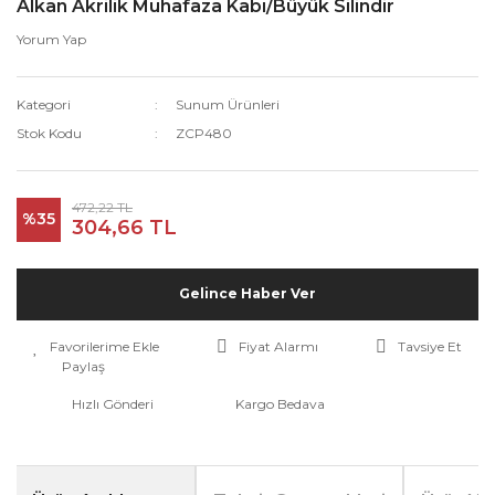
Alkan Akrilik Muhafaza Kabı/Büyük Silindir
Yorum Yap
Kategori
Sunum Ürünleri
Stok Kodu
ZCP480
472,22 TL
%35
304,66 TL
Gelince Haber Ver
Fiyat Alarmı
Tavsiye Et
Paylaş
Hızlı Gönderi
Kargo Bedava