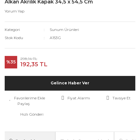
Alkan Akrilik Kapak 34,5 x 54,5 Cm
Yorum Yap
Kategori
Sunum Ürünleri
Stok Kodu
A153G
298,14 TL
%35
192,35 TL
Gelince Haber Ver
Fiyat Alarmı
Tavsiye Et
Paylaş
Hızlı Gönderi