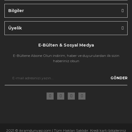
Bilgiler
Gönder
Üyelik
E-Bülten & Sosyal Medya
E-Bültene Abone Olun indirim, haber ve duyurulardan ilk sizin
haberiniz olsun
GÖNDER
2021 © ikramdunyasi.com | Tüm Hakları Saklıdır. Kredi kartı bilgileriniz