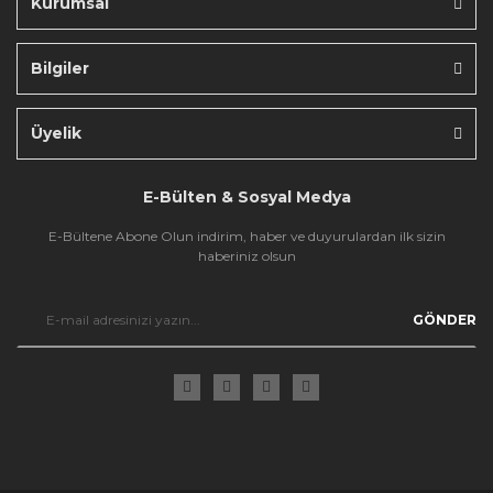
Kurumsal
Bilgiler
Gönder
Üyelik
E-Bülten & Sosyal Medya
E-Bültene Abone Olun indirim, haber ve duyurulardan ilk sizin
haberiniz olsun
GÖNDER