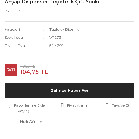
Ahşap Dispenser Peçetelik Çift Yönlü
Yorum Yap
Kategori
Tuzluk - Biberlik
Stok Kodu
VR273
Piyasa Fiyatı
54.4299
117,29 TL
%11
104,75 TL
Gelince Haber Ver
Fiyat Alarmı
Tavsiye Et
Paylaş
Hızlı Gönderi