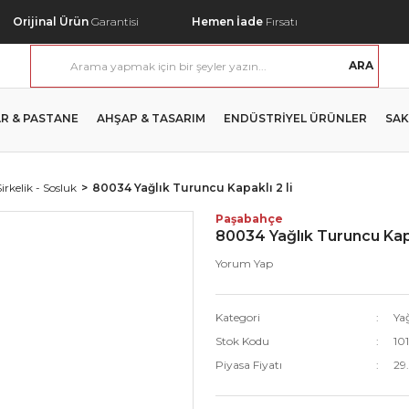
Orijinal Ürün
Garantisi
Hemen İade
Fırsatı
ARA
R & PASTANE
AHŞAP & TASARIM
ENDÜSTRİYEL ÜRÜNLER
SAK
Sirkelik - Sosluk
80034 Yağlık Turuncu Kapaklı 2 li
Paşabahçe
80034 Yağlık Turuncu Kapa
Yorum Yap
Kategori
Yağ
Stok Kodu
10
Piyasa Fiyatı
29.