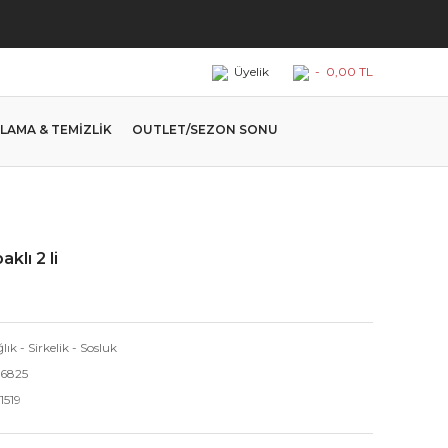
Üyelik
-
0,00 TL
LAMA & TEMİZLİK
OUTLET/SEZON SONU
klı 2 li
lık - Sirkelik - Sosluk
16825
1519