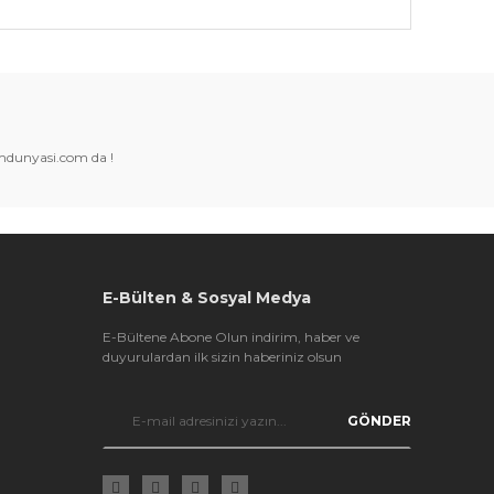
k tarafımıza iletebilirsiniz.
amdunyasi.com da !
E-Bülten & Sosyal Medya
E-Bültene Abone Olun indirim, haber ve
duyurulardan ilk sizin haberiniz olsun
GÖNDER