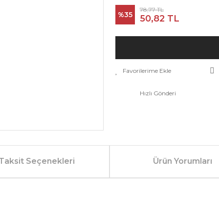
78,77 TL
%35
50,82 TL
Hızlı Gönderi
Taksit Seçenekleri
Ürün Yorumları