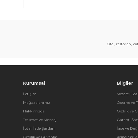
Bu ürünün fiyat bilgisi, resim, ürün açıklamalarında 
Görüş ve önerileriniz için teşekkür ederiz.
Ürün resmi kalitesiz, bozuk veya görüntülenemiyor.
Ürün açıklamasında eksik bilgiler bulunuyor.
Otel, restoran, k
Ürün bilgilerinde hatalar bulunuyor.
Ürün fiyatı diğer sitelerden daha pahalı.
Bu ürüne benzer farklı alternatifler olmalı.
Kurumsal
Bilgiler
İletişim
Mesafeli Sat
Mağazalarımız
Ödeme ve T
Hakkımızda
Gizlilik ve 
Teslimat ve Montaj
Garanti Şart
İptal, İade Şartları
İade ve Değ
Gizlilik ve Güvenlik
Kişisel Veri