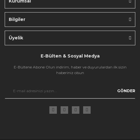
Kurumsal
Bilgiler
Gönder
Üyelik
E-Bülten & Sosyal Medya
E-Bültene Abone Olun indirim, haber ve duyurulardan ilk sizin
haberiniz olsun
GÖNDER