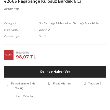
42665 Paşabahçe Kulpsuz Bardak 6 Lı
Yorum Yap
Kategori
Su Bardağı & Meşrubat Bardağı & Kadehler
Stok Kodu
209140
Piyasa Fiyatı
55.92
152,02 TL
%35
98,07 TL
Gelince Haber Ver
Fiyat Alarmı
Tavsiye Et
Paylaş
Hızlı Gönderi